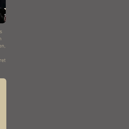
s
m
en,
ret