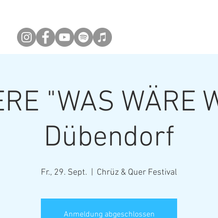
ne
Info
Video
Kontakt
FIRMEN-K
Newsletter abonieren
ERE "WAS WÄRE W
Dübendorf
Fr., 29. Sept.
  |  
Chrüz & Quer Festival
Anmeldung abgeschlossen