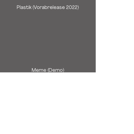
Plastik (Vorabrelease 2022)
Meme (Demo)
Wach uf! (Demo)