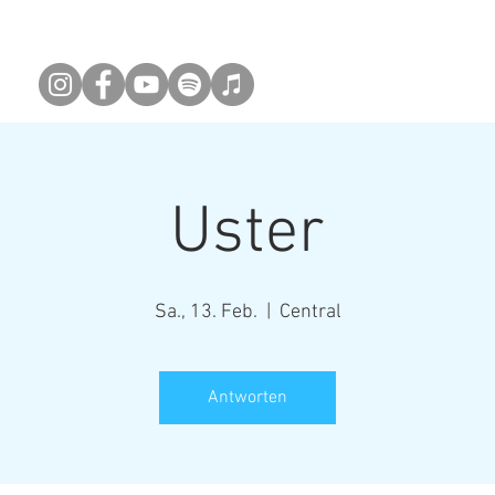
ne
Info
Video
Kontakt
FIRMEN-K
Newsletter abonieren
Uster
Sa., 13. Feb.
  |  
Central
Antworten